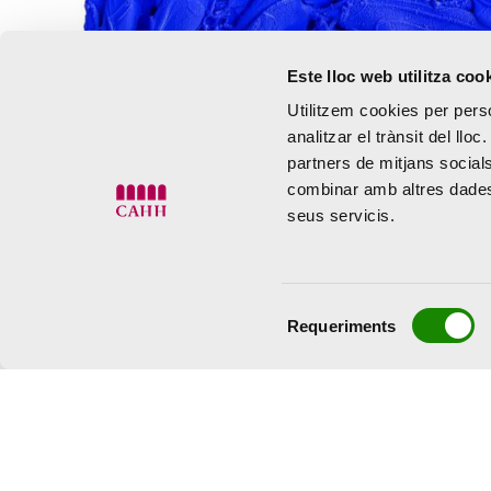
Este lloc web utilitza coo
Utilitzem cookies per perso
analitzar el trànsit del ll
partners de mitjans socials
combinar amb altres dades 
seus servicis.
Selecció
Requeriments
de
consentiment
Dimarts a dissabte de 10:00 a