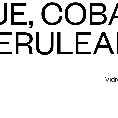
UE, COBA
ERULEA
Vidre