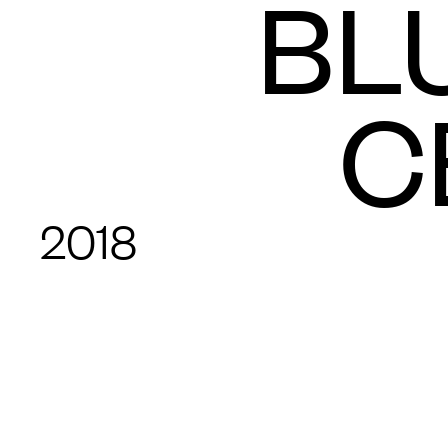
BL
C
2018