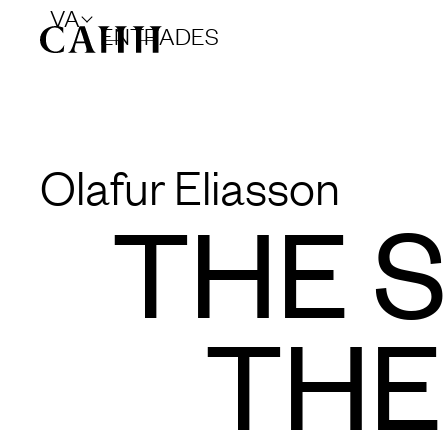
VA
ENTRADES
Olafur Eliasson
THE 
THE