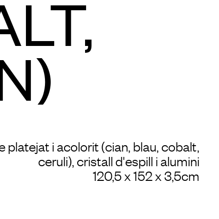
LT,
N)
 platejat i acolorit (cian, blau, cobalt,
ceruli), cristall d'espill i alumini
120,5 x 152 x 3,5cm