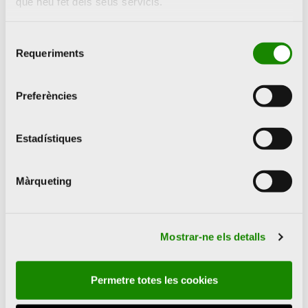
que heu fet dels seus servicis.
Selecció
Requeriments
de
consentiment
Preferències
Estadístiques
© Julian Opie, courtesy, VEGAP, Valencia, 2023.
Màrqueting
Sobre l'artista
Mostrar-ne els detalls
Permetre totes les cookies