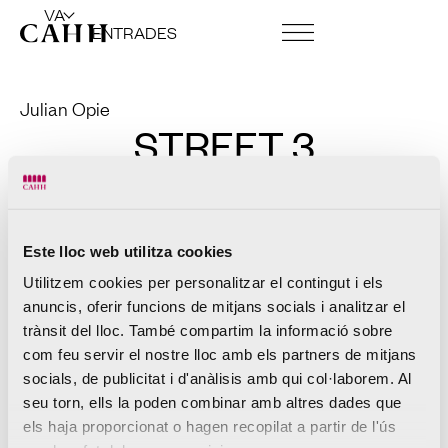
VA
ENTRADES
CENTRE D’ART I FUNDACIÓ
LLOGUER D’ESPAIS
Julian Opie
STREET 3
2019
Auto paint on aluminium.
208 x 165 x 107 cm.
Este lloc web utilitza cookies
Utilitzem cookies per personalitzar el contingut i els
anuncis, oferir funcions de mitjans socials i analitzar el
trànsit del lloc. També compartim la informació sobre
com feu servir el nostre lloc amb els partners de mitjans
socials, de publicitat i d'anàlisis amb qui col·laborem. Al
seu torn, ells la poden combinar amb altres dades que
els haja proporcionat o hagen recopilat a partir de l'ús