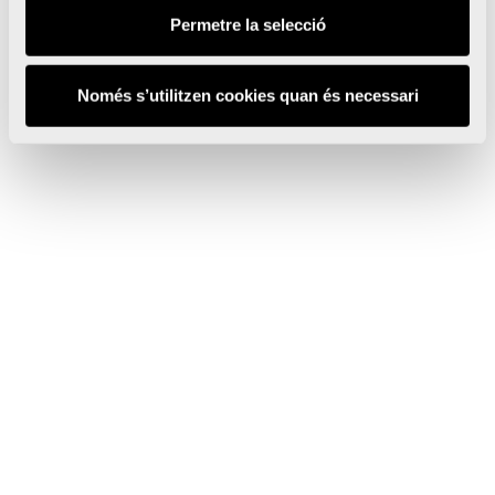
Permetre la selecció
Només s’utilitzen cookies quan és necessari
Dimarts a dissabte de 10:00 a 20:00 h
Diumenge 10:00 a 15:00 h
Centro de Arte Hortensia Herrero.
Calle del Mar, 31 – 46003 València
ÀREA DE PREMSA
info@cahh.es
960 900 955