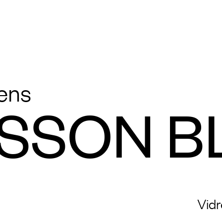
ens
ISSON B
Vidr