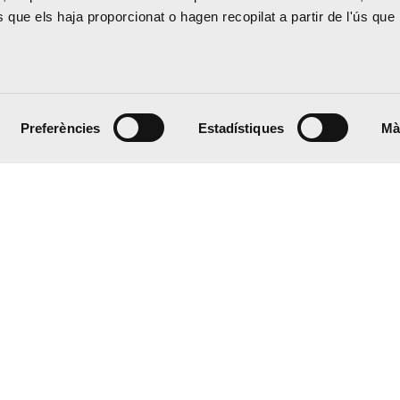
que els haja proporcionat o hagen recopilat a partir de l'ús que 
Preferències
Estadístiques
Mà
 20:00 h
 15:00 h
 del Mar, 31 – 46003