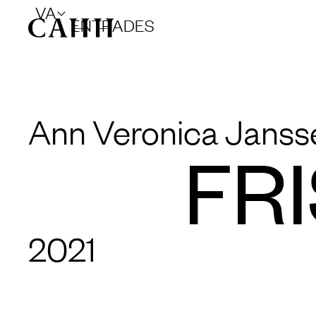
VA
ENTRADES
Ann Veronica Janss
FR
2021