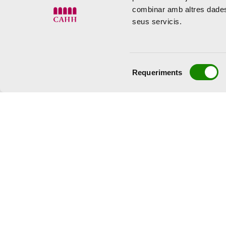
combinar amb altres dades 
seus servicis.
Selecció
Requeriments
de
consentiment
Dimarts a dissabte de 10:00 a
Diumenge 10:00 a
Centro de Arte Hortensia Herrero.
Calle
València
info@cahh.es
960 900 955