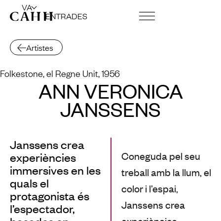
VA
ENTRADES
CENTRE D’ART I FUNDACIÓ
LLOGUER D’ESPAIS
Artistes
Folkestone, el Regne Unit, 1956
ANN VERONICA
JANSSENS
Janssens crea
Coneguda pel seu
experiències
immersives en les
treball amb la llum, el
quals el
color i l’espai,
protagonista és
Janssens crea
l’espectador,
experiències