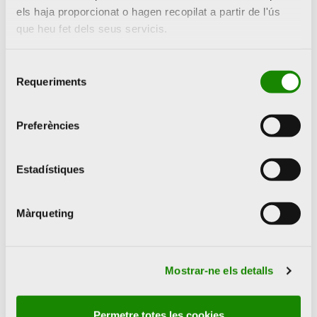
els haja proporcionat o hagen recopilat a partir de l'ús
individuals en
que heu fet dels seus servicis.
institucions de gran
importància
Selecció
Requeriments
de
internacional com el
consentiment
Louisiana Museum
Preferències
of Modern Art,
Humlebæk,
Estadístiques
Dinamarca, la South
Gallery de Londres,
Màrqueting
el Musée de
l’Orangerie de París,
Mostrar-ne els detalls
el Baltimore
Museum of Art, el De
Permetre totes les cookies