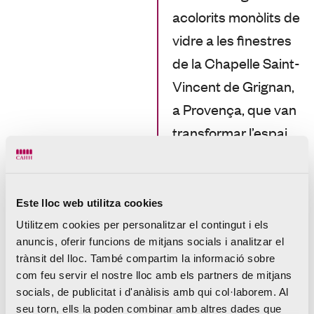
acolorits monòlits de
vidre a les finestres
de la Chapelle Saint-
Vincent de Grignan,
a Provença, que van
transformar l’espai
interior en un entorn
de color en constant
canvi.
Este lloc web utilitza cookies
Utilitzem cookies per personalitzar el contingut i els
El treball d’Ann
anuncis, oferir funcions de mitjans socials i analitzar el
trànsit del lloc. També compartim la informació sobre
Veronica Janssens
com feu servir el nostre lloc amb els partners de mitjans
ha sigut presentat
socials, de publicitat i d'anàlisis amb qui col·laborem. Al
seu torn, ells la poden combinar amb altres dades que
en exposicions