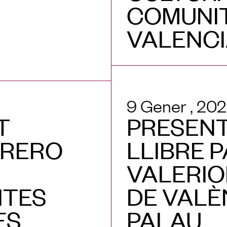
COMUNI
VALENC
9 Gener , 20
T
PRESENT
RRERO
LLIBRE 
VALERIO
SITES
DE VALÈ
ES
PALAU