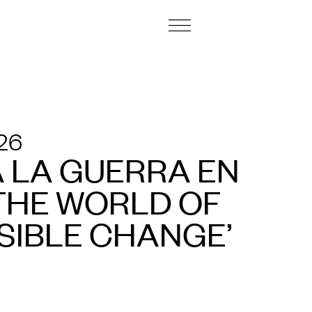
CENTRE D’ART I FUNDACIÓ
LLOGUER D’ESPAIS
026
 LA GUERRA EN
‘THE WORLD OF
SIBLE CHANGE’