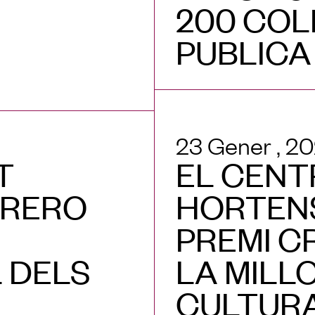
200 COL
PUBLIC
23 Gener , 2
T
EL CENT
RRERO
HORTENS
PREMI C
 DELS
LA MILL
CULTURA