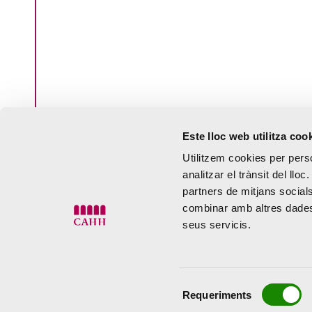
Este lloc web utilitza coo
13 Desembre , 2023
Utilitzem cookies per perso
LA PREMSA
analitzar el trànsit del ll
partners de mitjans socials
INTERNACIONA
combinar amb altres dades 
seus servicis.
DESTACA LA QU
DEL CENTRE D’
Selecció
HORTENSIA HE
Requeriments
de