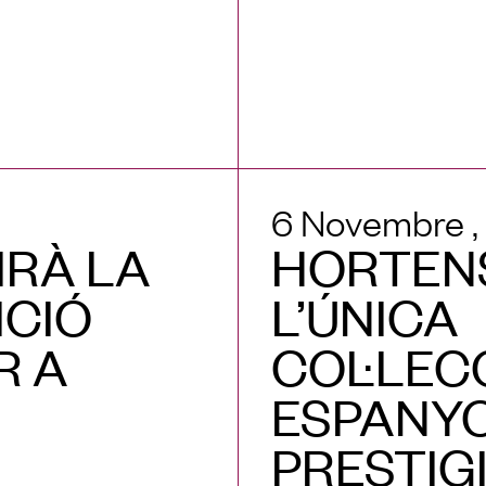
6 Novembre ,
IRÀ LA
HORTENS
ICIÓ
L’ÚNICA
R A
COL·LEC
ESPANYO
PRESTIG