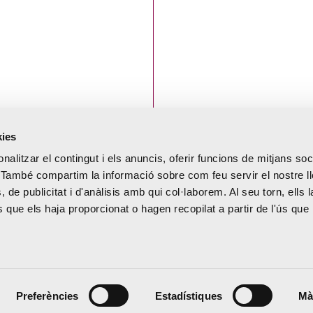
kies
23 Novembre 
nalitzar el contingut i els anuncis, oferir funcions de mitjans soci
EL CENT
oc. També compartim la informació sobre com feu servir el nostre 
, de publicitat i d'anàlisis amb qui col·laborem. Al seu torn, ells 
L
HORTEN
que els haja proporcionat o hagen recopilat a partir de l'ús que 
ALITAT
REP MÉS 
ART
VISITES 
RRERO
PRIMERS
Preferències
Estadístiques
Mà