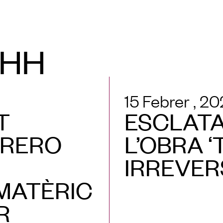
AHH
15 Febrer , 2
T
ESCLATA
RRERO
L’OBRA 
IRREVER
MATÈRIC
R