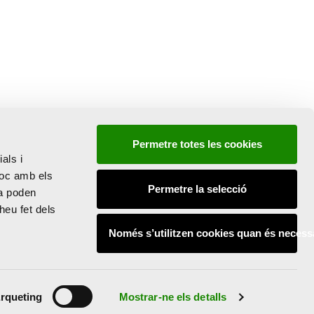
, 2023
Permetre totes les cookies
als i
RE D’ART
lloc amb els
Permetre la selecció
la poden
SIA HERRERO
heu fet dels
DE 7.500
Només s’utilitzen cookies quan és necess
EN ELS SEUS
 DIES
rqueting
Mostrar-ne els detalls