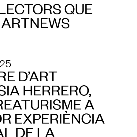
LECTORS QUE
A ARTNEWS
025
RE D’ART
IA HERRERO,
REATURISME A
OR EXPERIÈNCIA
L DE LA