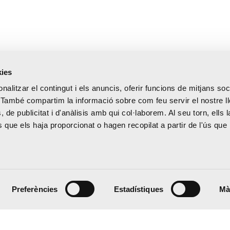
kies
nalitzar el contingut i els anuncis, oferir funcions de mitjans soci
oc. També compartim la informació sobre com feu servir el nostre 
, de publicitat i d'anàlisis amb qui col·laborem. Al seu torn, ells 
que els haja proporcionat o hagen recopilat a partir de l'ús que 
Preferències
Estadístiques
Mà
 20:00 h