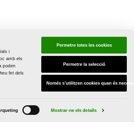
Permetre totes les cookies
als i
lloc amb els
Permetre la selecció
la poden
heu fet dels
Només s’utilitzen cookies quan és necess
rqueting
Mostrar-ne els detalls