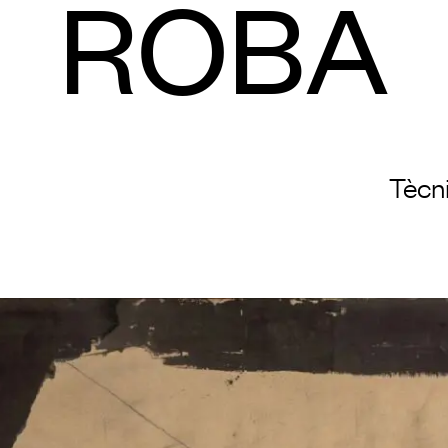
ROBA
Tècn