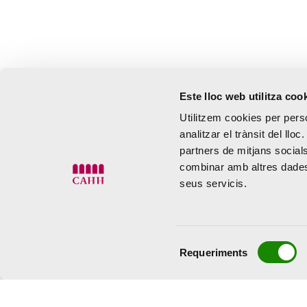
Este lloc web utilitza coo
Utilitzem cookies per perso
analitzar el trànsit del ll
partners de mitjans socials
combinar amb altres dades 
seus servicis.
Selecció
Requeriments
de
consentiment
Dimarts a dissabte de 10:00 a