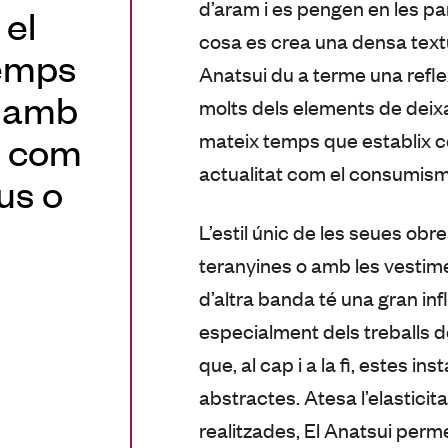
d’aram i es pengen en les par
 el
cosa es crea una densa text
temps
Anatsui du a terme una refl
s amb
molts dels elements de deix
mateix temps que establix 
t com
actualitat com el consumisme
us o
L’estil únic de les seues ob
teranyines o amb les vestime
d’altra banda té una gran in
especialment dels treballs d
que, al cap i a la fi, estes i
abstractes. Atesa l’elasticit
realitzades, El Anatsui per