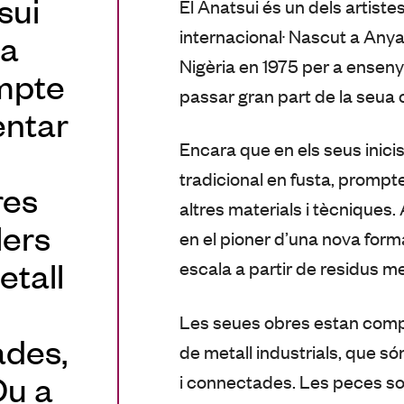
sui
El Anatsui és un dels artist
internacional. Nascut a Any
ra
Nigèria en 1975 per a enseny
ompte
passar gran part de la seua 
entar
Encara que en els seus inicis
tradicional en fusta, prom
res
altres materials i tècniques.
lers
en el pioner d’una nova form
etall
escala a partir de residus met
Les seues obres estan comp
ades,
de metall industrials, que 
Du a
i connectades. Les peces sovi