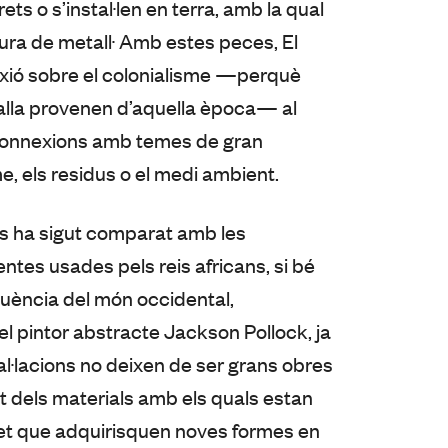
ets o s’instal·len en terra, amb la qual
ura de metall. Amb estes peces, El
exió sobre el colonialisme —perquè
alla provenen d’aquella època— al
connexions amb temes de gran
, els residus o el medi ambient.
res ha sigut comparat amb les
ntes usades pels reis africans, si bé
fluència del món occidental,
el pintor abstracte Jackson Pollock, ja
nstal·lacions no deixen de ser grans obres
at dels materials amb els quals estan
met que adquirisquen noves formes en