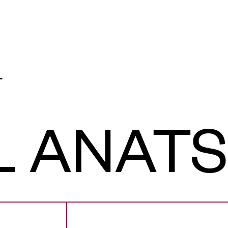
4
L ANATS