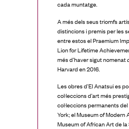
cada muntatge.
A més dels seus triomfs artí
distincions i premis per les 
entre estos el Praemium Impe
Lion for Lifetime Achievemen
més d’haver sigut nomenat
Harvard en 2016.
Les obres d’El Anatsui es po
col·leccions d’art més presti
col·leccions permanents del
York; el Museum of Modern A
Museum of African Art de la 