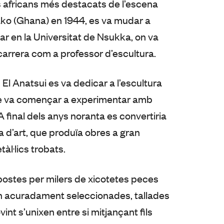
es africans més destacats de l’escena
ako (Ghana) en 1944, es va mudar a
ar en la Universitat de Nsukka, on va
carrera com a professor d’escultura.
 El Anatsui es va dedicar a l’escultura
pte va començar a experimentar amb
 A final dels anys noranta es convertiria
a d’art, que produïa obres a gran
àl·lics trobats.
ostes per milers de xicotetes peces
són acuradament seleccionades, tallades
nt s’unixen entre si mitjançant fils