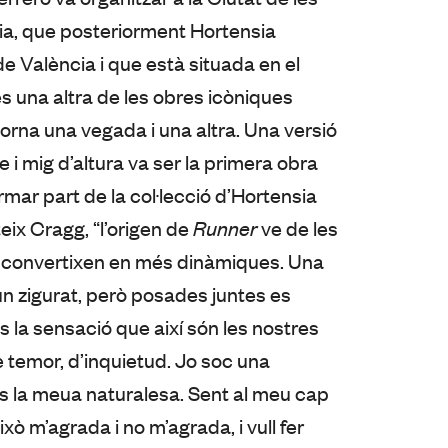
cia, que posteriorment Hortensia
de València i que està situada en el
s una altra de les obres icòniques
orna una vegada i una altra. Una versió
 i mig d’altura va ser la primera obra
mar part de la col·lecció d’Hortensia
eix Cragg, “l’origen de
Runner
ve de les
s convertixen en més dinàmiques. Una
m un zigurat, però posades juntes es
s la sensació que així són les nostres
e temor, d’inquietud. Jo soc una
És la meua naturalesa. Sent al meu cap
ixò m’agrada i no m’agrada, i vull fer