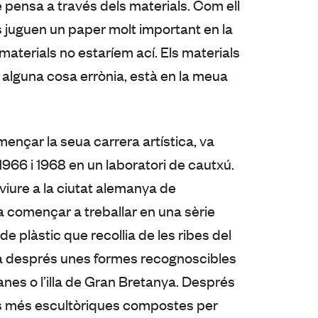
 pensa a través dels materials. Com ell
ls juguen un paper molt important en la
 materials no estaríem ací. Els materials
a alguna cosa errònia, està en la meua
ençar la seua carrera artística, va
1966 i 1968 en un laboratori de cautxú.
 viure a la ciutat alemanya de
va començar a treballar en una sèrie
e plàstic que recollia de les ribes del
ia després unes formes recognoscibles
nes o l’illa de Gran Bretanya. Després
res més escultòriques compostes per