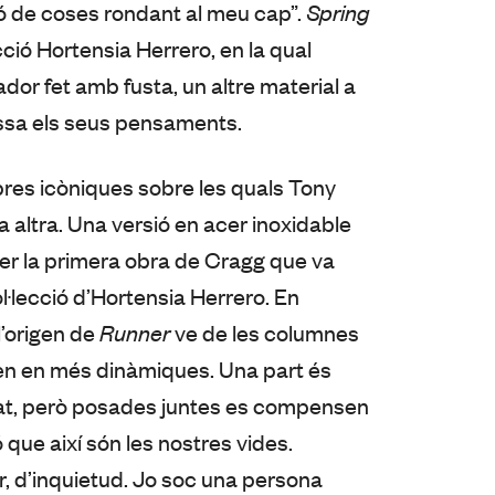
ntó de coses rondant al meu cap”.
Spring
cció Hortensia Herrero, en la qual
ador fet amb fusta, un altre material a
ssa els seus pensaments.
obres icòniques sobre les quals Tony
 altra. Una versió en acer inoxidable
 ser la primera obra de Cragg que va
l·lecció d’Hortensia Herrero. En
l’origen de
Runner
ve de les columnes
xen en més dinàmiques. Una part és
gurat, però posades juntes es compensen
ó que així són les nostres vides.
, d’inquietud. Jo soc una persona