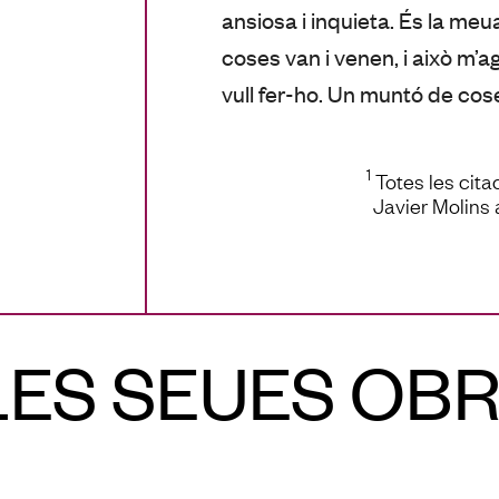
ansiosa i inquieta. És la me
coses van i venen, i això m’agr
vull fer-ho. Un muntó de cos
1
Totes les citac
Javier Molins 
ES SEUES OBR