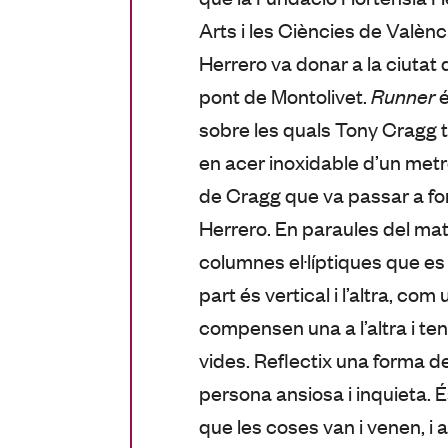
Arts i les Ciències de Valèn
Herrero va donar a la ciutat 
pont de Montolivet.
Runner
é
sobre les quals Tony Cragg t
en acer inoxidable d’un metre
de Cragg que va passar a for
Herrero. En paraules del mat
columnes el·líptiques que e
part és vertical i l’altra, co
compensen una a l’altra i ten
vides. Reflectix una forma d
persona ansiosa i inquieta. 
que les coses van i venen, i a