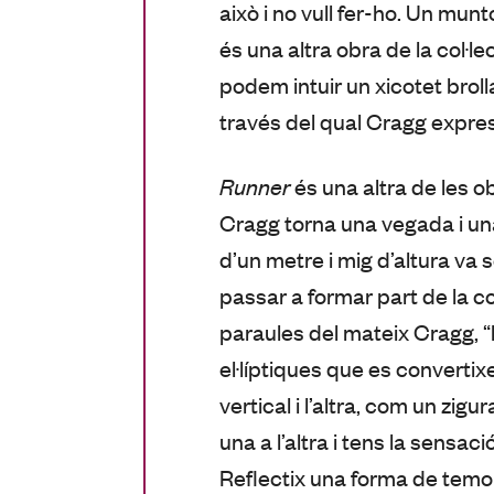
això i no vull fer-ho. Un mu
és una altra obra de la col·le
podem intuir un xicotet broll
través del qual Cragg expre
Runner
és una altra de les 
Cragg torna una vegada i una
d’un metre i mig d’altura va
passar a formar part de la co
paraules del mateix Cragg, “
el·líptiques que es converti
vertical i l’altra, com un zi
una a l’altra i tens la sensaci
Reflectix una forma de temor