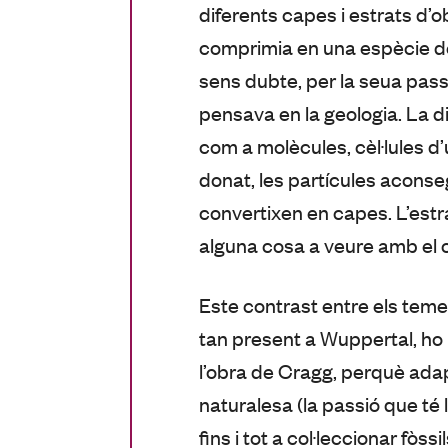
diferents capes i estrats d’
comprimia en una espècie de
sens dubte, per la seua passió
pensava en la geologia. La di
com a molècules, cèl·lules d’
donat, les partícules acons
convertixen en capes. L’estr
alguna cosa a veure amb el 
Este contrast entre els temes
tan present a Wuppertal, h
l’obra de Cragg, perquè ada
naturalesa (la passió que té l
fins i tot a col·leccionar fòs