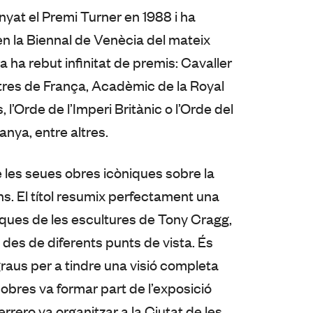
nyat el Premi Turner en 1988 i ha
n la Biennal de Venècia del mateix
ra ha rebut infinitat de premis: Cavaller
letres de França, Acadèmic de la Royal
’Orde de l’Imperi Britànic o l’Orde del
anya, entre altres.
e les seues obres icòniques sobre la
ns. El títol resumix perfectament una
tiques de les escultures de Tony Cragg,
des de diferents punts de vista. És
raus per a tindre una visió completa
 obres va formar part de l’exposició
rrero va organitzar a la Ciutat de les