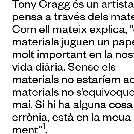
Tony Cragg és un artist
pensa a través dels mate
Com ell mateix explica, “
materials juguen un pap
molt important en la nos
vida diària. Sense els
materials no estaríem ací
materials no s’equivoqu
mai. Si hi ha alguna cosa
errònia, està en la meua
1
ment”
.