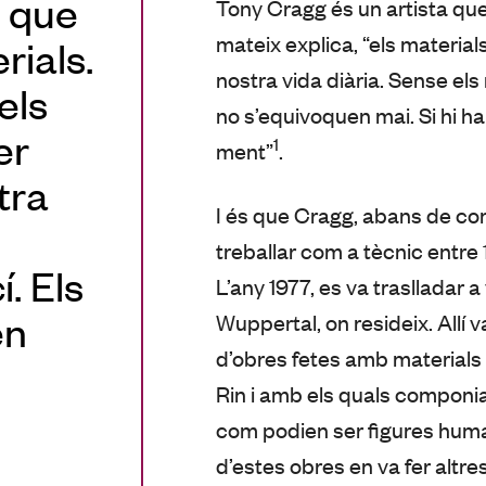
a que
Tony Cragg és un artista que
mateix explica, “els materia
rials.
nostra vida diària. Sense els
els
no s’equivoquen mai. Si hi h
er
1
ment”
.
tra
I és que Cragg, abans de com
treballar com a tècnic entre 
. Els
L’any 1977, es va traslladar a
en
Wuppertal, on resideix. Allí 
d’obres fetes amb materials d
Rin i amb els quals compon
com podien ser figures huma
d’estes obres en va fer alt