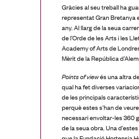
Gràcies al seu treball ha gua
representat Gran Bretanya e
any. Al llarg de la seua carre
de l’Orde de les Arts i les L
Academy of Arts de Londres, l
Mèrit de la República d’Alem
Points of view
és una altra d
qual ha fet diverses variacio
de les principals caracterís
perquè estes s’han de veure 
necessari envoltar-les 360 g
de la seua obra. Una d’estes
que la Fundació Hortensia He