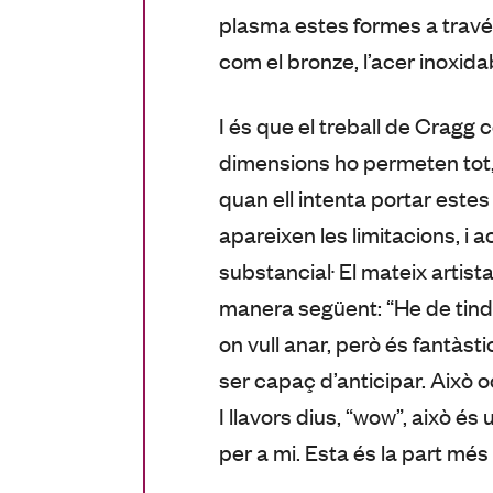
plasma estes formes a través
com el bronze, l’acer inoxidabl
I és que el treball de Cragg
dimensions ho permeten tot, n
quan ell intenta portar estes
apareixen les limitacions, i 
substancial. El mateix artist
manera següent: “He de tind
on vull anar, però és fantàst
ser capaç d’anticipar. Això 
I llavors dius, “wow”, això 
per a mi. Esta és la part més