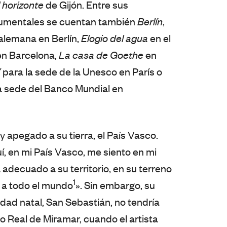
l horizonte
de Gijón. Entre sus
umentales se cuentan también
Berlín
,
 alemana en Berlín,
Elogio del agua
en el
en Barcelona,
La casa de Goethe
en
V
para la sede de la Unesco en París o
a sede del Banco Mundial en
y apegado a su tierra, el País Vasco.
í, en mi País Vasco, me siento en mi
 adecuado a su territorio, en su terreno
1
s a todo el mundo
». Sin embargo, su
dad natal, San Sebastián, no tendría
io Real de Miramar, cuando el artista