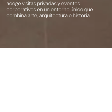
acoge visitas privadas y eventos
corporativos en un entorno único que
combina arte, arquitectura e historia.
El Centro de Arte Hortensia Herrero, uno de
los museos más destacados de Valencia,
reúne una colección de arte contemporáneo
de primer nivel, con artistas de renombre
nacional e internacional. Además, se ubica
en un antiguo palacio del siglo XVII que
conserva valiosos restos arqueológicos de