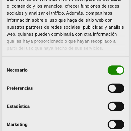
prestigio en la
el contenido y los anuncios, ofrecer funciones de redes
escena artística
sociales y analizar el tráfico. Además, compartimos
contemporánea.
información sobre el uso que haga del sitio web con
nuestros partners de redes sociales, publicidad y análisis
Tras el aluminio
web, quienes pueden combinarla con otra información
llegan muchos otros
que les haya proporcionado o que hayan recopilado a
partir del uso que haya hecho de sus servicios.
materiales como el
papel vegetal –con
Selección
el que realiza sus
Necesario
de
conocidos
consentimiento
origamis–, los vinilos
Preferencias
u otros metales
como el latón o el
Estadística
cobre, con los que
Marketing
realiza infinidad de