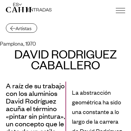
ES
ENTRADAS
Artistas
Pamplona, 1970
DAVID RODRÍGUEZ
CABALLERO
A raíz de su trabajo
La abstracción
con los aluminios
David Rodríguez
geométrica ha sido
acuña el término
una constante a lo
«pintar sin pintura»,
largo de la carrera
un concepto que le
de David Rodríguez