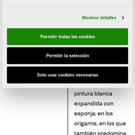
esculturas.
Mostrar detalles
El uso del
monocromo es otra
Permitir todas las cookies
de las
características de
Permitir la selección
su trabajo. Aparece
ya en esos primeros
Solo usar cookies necesarias
plexis que hace con
pintura blanca
expandida con
esponja; en los
origamis, en los que
también predomina