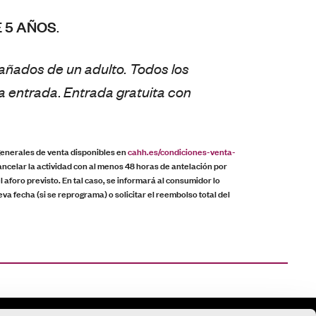
 5 AÑOS
.
añados de un adulto. Todos los
na entrada
.
Entrada gratuita con
 generales de venta disponibles en
cahh.es/condiciones-venta-
ncelar la actividad con al menos 48 horas de antelación por
 aforo previsto. En tal caso, se informará al consumidor lo
eva fecha (si se reprograma) o solicitar el reembolso total del