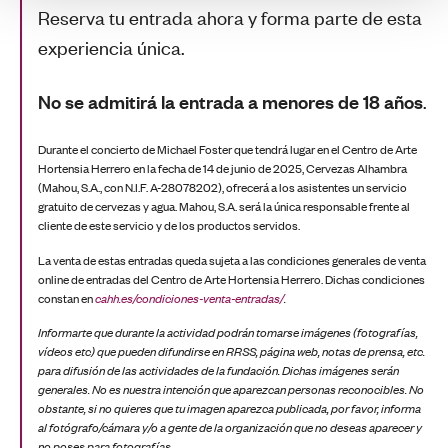
Reserva tu entrada ahora y forma parte de esta
experiencia única.
No se admitirá la entrada a menores de 18 años
.
Durante el concierto de Michael Foster que tendrá lugar en el Centro de Arte
Hortensia Herrero en la fecha de 14 de junio de 2025, Cervezas Alhambra
(Mahou, S.A., con N.I.F. A-28078202), ofrecerá a los asistentes un servicio
gratuito de cervezas y agua. Mahou, S.A. será la única responsable frente al
cliente de este servicio y de los productos servidos.
La venta de estas entradas queda sujeta a las condiciones generales de venta
online de entradas del Centro de Arte Hortensia Herrero. Dichas condiciones
constan en
cahh.es/condiciones-venta-entradas/
.
Informarte que durante la actividad podrán tomarse imágenes (fotografías,
vídeos etc) que pueden difundirse en RRSS, página web, notas de prensa, etc.
para difusión de las actividades de la fundación. Dichas imágenes serán
generales. No es nuestra intención que aparezcan personas reconocibles. No
obstante, si no quieres que tu imagen aparezca publicada, por favor, informa
al fotógrafo/cámara y/o a gente de la organización que no deseas aparecer y
no poses para fotografías.