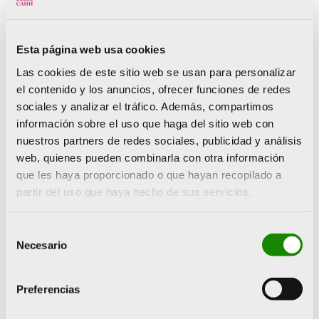
Visita + Concierto con
consumición
Esta página web usa cookies
El ciclo de conciertos Four Seasons del Centro
Las cookies de este sitio web se usan para personalizar
el contenido y los anuncios, ofrecer funciones de redes
de Arte Hortensia Herrero (CAHH), inspirado en
sociales y analizar el tráfico. Además, compartimos
la obra de
David Hockney
, celebra la llegada del
información sobre el uso que haga del sitio web con
verano. Lo hace con una noche al aire libre llena
nuestros partners de redes sociales, publicidad y análisis
de música y arte en Valencia.
web, quienes pueden combinarla con otra información
que les haya proporcionado o que hayan recopilado a
partir del uso que haya hecho de sus servicios.
Esta velada estival tendrá como protagonista a
Michael Foster
, cantante y compositor
Selección
británico-español afincado en Madrid. Su
Necesario
de
sonido transita entre el Folk, el Pop y el Rock
consentimiento
anglosajones. Destaca por una voz
Preferencias
inconfundible y una sensibilidad que conecta