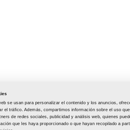
ies
0:00 h
web se usan para personalizar el contenido y los anuncios, ofrec
5:00 h
ar el tráfico. Además, compartimos información sobre el uso que
tners de redes sociales, publicidad y análisis web, quienes pue
ación que les haya proporcionado o que hayan recopilado a parti
 del Mar, 31 – 46003